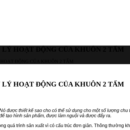
N LÝ HOẠT ĐỘNG CỦA KHUÔN 2 TẤM
 HOẠT ĐỘNG CỦA KHUÔN 2 TẤM
N LÝ HOẠT ĐỘNG CỦA KHUÔN 2 TẤM
 Nó được thiết kế sao cho có thể sử dụng cho một số lượng chu
 để tạo hình sản phẩm, được làm nguội và được đẩy ra.
rong quá trình sản xuất vì có cấu trúc đơn giản. Thông thường 