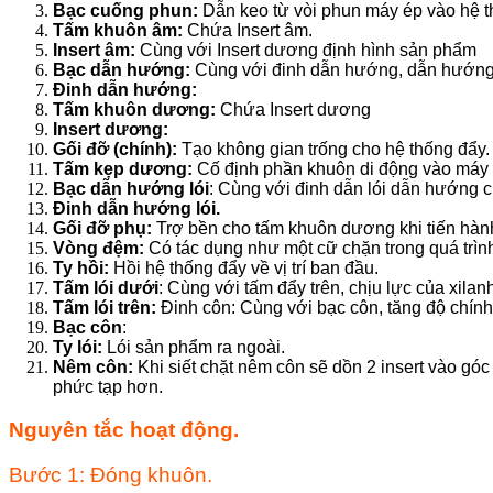
Bạc cuống phun:
Dẫn keo từ vòi phun máy ép vào hệ t
Tấm khuôn âm:
Chứa Insert âm.
Insert âm:
Cùng với Insert dương định hình sản phẩm
Bạc dẫn hướng:
Cùng với đinh dẫn hướng, dẫn hướng qu
Đinh dẫn hướng:
Tấm khuôn dương:
Chứa Insert dương
Insert dương:
Gối đỡ (chính):
Tạo không gian trống cho hệ thống đẩy.
Tấm kẹp dương:
Cố định phần khuôn di động vào máy 
Bạc dẫn hướng lói
: Cùng với đinh dẫn lói dẫn hướng c
Đinh dẫn hướng lói.
Gối đỡ phụ:
Trợ bền cho tấm khuôn dương khi tiến hàn
Vòng đệm:
Có tác dụng như một cữ chặn trong quá trình
Ty hồi:
Hồi hệ thống đẩy về vị trí ban đầu.
Tấm lói dưới
: Cùng với tấm đẩy trên, chịu lực của xila
Tấm lói trên:
Đinh côn: Cùng với bạc côn, tăng độ chính 
Bạc côn
:
Ty lói:
Lói sản phẩm ra ngoài.
Nêm côn:
Khi siết chặt nêm côn sẽ dồn 2 insert vào gó
phức tạp hơn.
Nguyên tắc hoạt động.
Bước 1: Đóng khuôn.