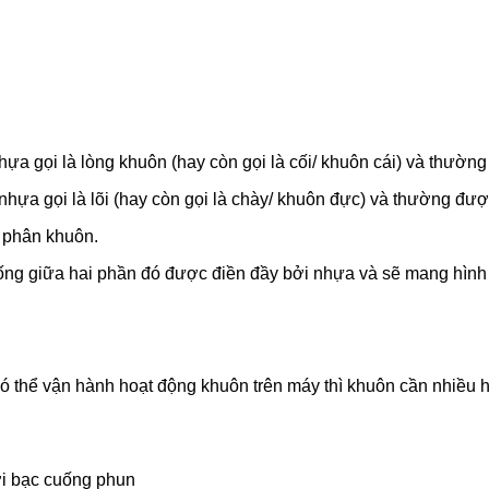
ựa gọi là lòng khuôn (hay còn gọi là cối/ khuôn cái) và thườn
nhựa gọi là lõi (hay còn gọi là chày/ khuôn đực) và thường đư
g phân khuôn.
ống giữa hai phần đó được điền đầy bởi nhựa và sẽ mang hìn
ó thể vận hành hoạt động khuôn trên máy thì khuôn cần nhiều h
với bạc cuống phun