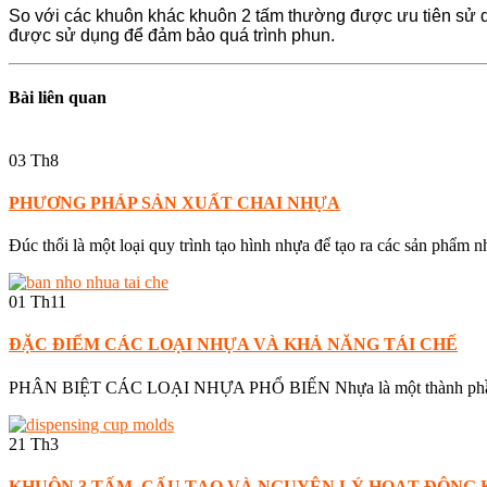
So với các khuôn khác khuôn 2 tấm thường được ưu tiên sử d
được sử dụng để đảm bảo quá trình phun.
Bài liên quan
03
Th8
PHƯƠNG PHÁP SẢN XUẤT CHAI NHỰA
Đúc thổi là một loại quy trình tạo hình nhựa để tạo ra các sản phẩm n
01
Th11
ĐẶC ĐIỂM CÁC LOẠI NHỰA VÀ KHẢ NĂNG TÁI CHẾ
PHÂN BIỆT CÁC LOẠI NHỰA PHỔ BIẾN Nhựa là một thành phần thi
21
Th3
KHUÔN 3 TẤM, CẤU TẠO VÀ NGUYÊN LÝ HOẠT ĐỘNG 