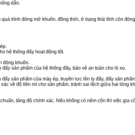
hống dẫn.
á trình đóng mở khuôn, đồng thời, ở trạng thái tĩnh còn đóng v
ép.
ho hệ thống đẩy hoạt động tốt.
h đóng khuôn.
 đẩy sản phẩm của hệ thống đẩy, bảo vệ an toàn cho lò xo.
nh đẩy sản phẩm của máy ép, truyền lực lên ty đẩy, đẩy sản phẩm
xác về độ liền mí cho sản phẩm, tránh sai lệch giữa hai lòng k
c chuẩn, tăng độ chính xác. Nếu không có nêm côn thì việc gia 