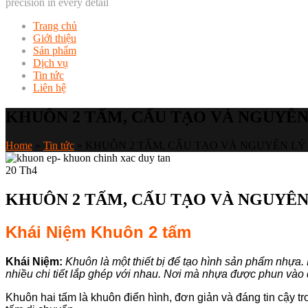
precision in every detail
Trang chủ
Giới thiệu
Sản phẩm
Dịch vụ
Tin tức
Liên hệ
KHUÔN 2 TẤM, CẤU TẠO VÀ NGUYÊ
Home
»
Tin tức
»
KHUÔN 2 TẤM, CẤU TẠO VÀ NGUYÊN LÝ
20
Th4
KHUÔN 2 TẤM, CẤU TẠO VÀ NGUYÊ
Khái Niệm Khuôn 2 tấm
Khái Niệm:
Khuôn là một thiết bị để tạo hình sản phẩm nhựa.
nhiều chi tiết lắp ghép với nhau. Nơi mà nhựa được phun vào
Khuôn hai tấm là khuôn điển hình, đơn giản và đáng tin cậy t