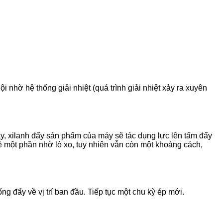
nhờ hệ thống giải nhiệt (quá trình giải nhiệt xảy ra xuyên
y, xilanh đẩy sản phẩm của máy sẽ tác dụng lực lên tấm đẩy
i về một phần nhờ lò xo, tuy nhiên vẫn còn một khoảng cách,
ng đẩy về vị trí ban đầu. Tiếp tục một chu kỳ ép mới.