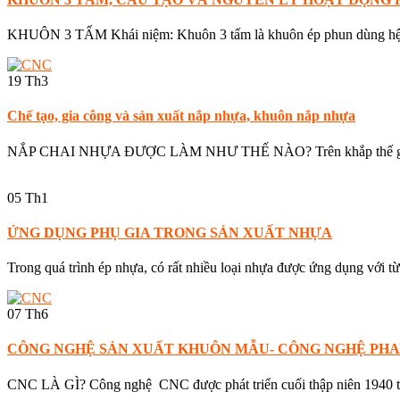
KHUÔN 3 TẤM Khái niệm: Khuôn 3 tấm là khuôn ép phun dùng hệ t
19
Th3
Chế tạo, gia công và sản xuất nắp nhựa, khuôn nắp nhựa
NẮP CHAI NHỰA ĐƯỢC LÀM NHƯ THẾ NÀO? Trên khắp thế giới, co
05
Th1
ỨNG DỤNG PHỤ GIA TRONG SẢN XUẤT NHỰA
Trong quá trình ép nhựa, có rất nhiều loại nhựa được ứng dụng với t
07
Th6
CÔNG NGHỆ SẢN XUẤT KHUÔN MẪU- CÔNG NGHỆ PHA
CNC LÀ GÌ? Công nghệ CNC được phát triển cuối thập niên 1940 tạ