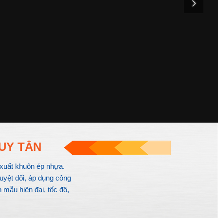
UY TÂN
xuất khuôn ép nhựa.
uyệt đối, áp dụng công
 mẫu hiện đại, tốc độ,