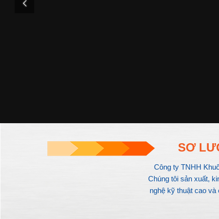
SƠ LƯ
Công ty TNHH Khuôn
Chúng tôi sản xuất, k
nghệ kỹ thuật cao và 