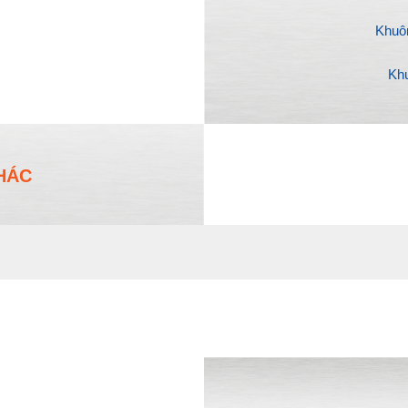
Khuôn
Khu
HÁC