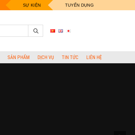
SỰ KIỆN
TUYỂN DỤNG
SẢN PHẨM
DỊCH VỤ
TIN TỨC
LIÊN HỆ