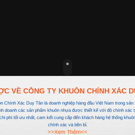
ỢC VỀ CÔNG TY KHUÔN CHÍNH XÁC D
 Chính Xác Duy Tân là doanh nghiệp hàng đầu Việt Nam trong sản 
inh doanh các sản phẩm khuôn nhựa được thiết kế với độ chính xác t
chi phí tối ưu nhất, cam kết cung cấp đến khách hàng hệ thống khuôn
chính xác và bền bỉ.
>>Xem Thêm<<