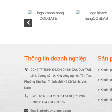
Thông tin doanh nghiệp
Sản 
CÔNG TY TNHH KHUÔN CHÍNH XÁC DUY TÂN:
Khuôn p
Lô 1, đường số 1A, Khu công nghiệp Tân Tạo,
Khuôn n
Phường Tân Tạo, Thành phố Hồ Chí Minh, Việt
Nam
Khuôn t
Điện Thoại:
+84 28 3754 5418 (Ext.728)
Khuôn é
Hotline: +84 968 963 505
Email:
Info@duytanmold.com