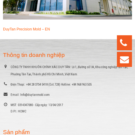
DuyTan Precision Mold – EN
Thông tin doanh nghiệp
CÔNG TY TNHH KHUÔN CHÍNH XÁC DUY TÂN:
Lô 1, đường số 1A, Khu công nghiệp Tân Tạo,
Phường Tân Tạo, Thành phố Hồ Chí Minh, Việt Nam
Điện Thoại:
+84 28 3754 5418 (Ext.728) Hotline: +84 968 963 505
Email:
Info@duytanmold.com
MST:
0314347080 - Cấp ngày: 13/04/2017
D.P.I. HCMC
Sản phẩm