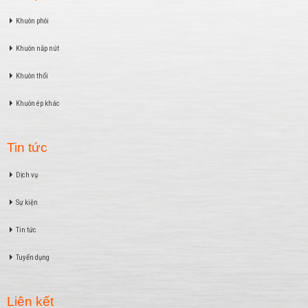
Khuôn phôi
Khuôn nắp nút
Khuôn thổi
Khuôn ép khác
Tin tức
Dịch vụ
Sự kiện
Tin tức
Tuyển dụng
Liên kết