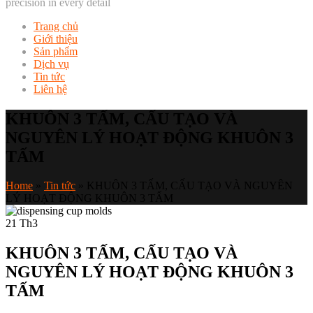
precision in every detail
Trang chủ
Giới thiệu
Sản phẩm
Dịch vụ
Tin tức
Liên hệ
KHUÔN 3 TẤM, CẤU TẠO VÀ
NGUYÊN LÝ HOẠT ĐỘNG KHUÔN 3
TẤM
Home
»
Tin tức
»
KHUÔN 3 TẤM, CẤU TẠO VÀ NGUYÊN
LÝ HOẠT ĐỘNG KHUÔN 3 TẤM
21
Th3
KHUÔN 3 TẤM, CẤU TẠO VÀ
NGUYÊN LÝ HOẠT ĐỘNG KHUÔN 3
TẤM