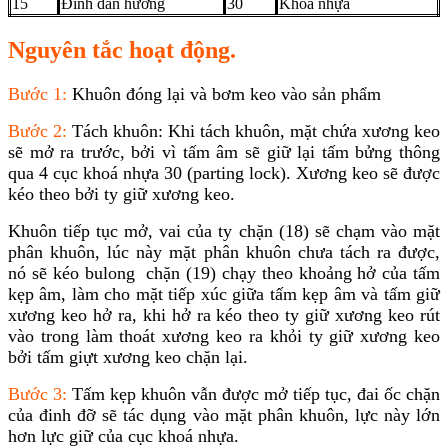
15
Đinh dẫn hướng
30
Khóa nhựa
Nguyên tắc hoạt động.
Bước 1:
Khuôn đóng lại và bơm keo vào sản phẩm
Bước 2:
Tách khuôn: Khi tách khuôn, mặt chứa xương keo
sẽ mở ra trước, bởi vì tấm âm sẽ giữ lại tấm bửng thông
qua 4 cục khoá nhựa 30 (parting lock). Xương keo sẽ được
kéo theo bởi ty giữ xương keo.
Khuôn tiếp tục mở, vai của ty chặn (18) sẽ chạm vào mặt
phân khuôn, lúc này mặt phân khuôn chưa tách ra được,
nó sẽ kéo bulong chặn (19) chạy theo khoảng hở của tấm
kẹp âm, làm cho mặt tiếp xúc giữa tấm kẹp âm và tấm giữ
xương keo hở ra, khi hở ra kéo theo ty giữ xương keo rút
vào trong làm thoát xương keo ra khỏi ty giữ xương keo
bởi tấm giựt xương keo chặn lại.
Bước 3:
Tấm kẹp khuôn vẫn được mở tiếp tục, đai ốc chặn
của đinh đỡ sẽ tác dụng vào mặt phân khuôn, lực này lớn
hơn lực giữ của cục khoá nhựa.