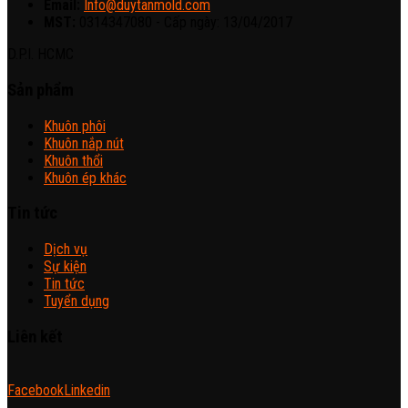
Email:
Info@duytanmold.com
MST:
0314347080 - Cấp ngày: 13/04/2017
D.P.I. HCMC
Sản phẩm
Khuôn phôi
Khuôn nắp nút
Khuôn thổi
Khuôn ép khác
Tin tức
Dịch vụ
Sự kiện
Tin tức
Tuyển dụng
Liên kết
Facebook
Linkedin