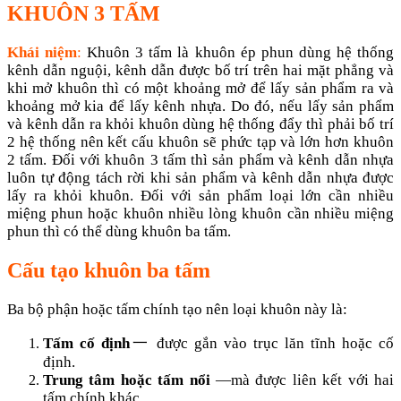
KHUÔN 3 TẤM
Khái niệm
:
Khuôn 3 tấm là khuôn ép phun dùng hệ thống
kênh dẫn nguội, kênh dẫn được bố trí trên hai mặt phẳng và
khi mở khuôn thì có một khoảng mở để lấy sản phẩm ra và
khoảng mở kia để lấy kênh nhựa. Do đó, nếu lấy sản phẩm
và kênh dẫn ra khỏi khuôn dùng hệ thống đẩy thì phải bố trí
2 hệ thống nên kết cấu khuôn sẽ phức tạp và lớn hơn khuôn
2 tấm. Đối với khuôn 3 tấm thì sản phẩm và kênh dẫn nhựa
luôn tự động tách rời khi sản phẩm và kênh dẫn nhựa được
lấy ra khỏi khuôn. Đối với sản phẩm loại lớn cần nhiều
miệng phun hoặc khuôn nhiều lòng khuôn cần nhiều miệng
phun thì có thể dùng khuôn ba tấm.
Cấu tạo khuôn ba tấm
Ba bộ phận hoặc tấm chính tạo nên loại khuôn này là:
Tấm cố định
一 được gắn vào trục lăn tĩnh hoặc cố
định.
Trung tâm hoặc tấm nổi
—mà được liên kết với hai
tấm chính khác.