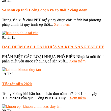
26
Th4
So sánh ép thổi 1 công đoạn và ép thổi 2 công đoạn
Trong sản xuất chai PET ngày nay được chia thành hai phương
pháp chính là quy trình ép thổi...
Xem thêm
01
Th11
ĐẶC ĐIỂM CÁC LOẠI NHỰA VÀ KHẢ NĂNG TÁI CHẾ
PHÂN BIỆT CÁC LOẠI NHỰA PHỔ BIẾN Nhựa là một thành
phần thiết yếu được sử dụng để sản xuất...
Xem thêm
19
Th3
Tiệc tất niên 2020
Trong không khí hân hoan chào đón năm mới 2021, tối ngày
31/12/2020 vừa qua, Công ty KCX Duy...
Xem thêm
20
Th4