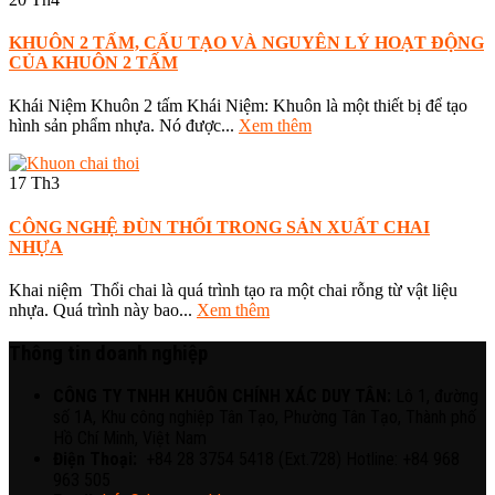
KHUÔN 2 TẤM, CẤU TẠO VÀ NGUYÊN LÝ HOẠT ĐỘNG
CỦA KHUÔN 2 TẤM
Khái Niệm Khuôn 2 tấm Khái Niệm: Khuôn là một thiết bị để tạo
hình sản phẩm nhựa. Nó được...
Xem thêm
17
Th3
CÔNG NGHỆ ĐÙN THỔI TRONG SẢN XUẤT CHAI
NHỰA
Khai niệm Thổi chai là quá trình tạo ra một chai rỗng từ vật liệu
nhựa. Quá trình này bao...
Xem thêm
Thông tin doanh nghiệp
CÔNG TY TNHH KHUÔN CHÍNH XÁC DUY TÂN:
Lô 1, đường
số 1A, Khu công nghiệp Tân Tạo, Phường Tân Tạo, Thành phố
Hồ Chí Minh, Việt Nam
Điện Thoại:
+84 28 3754 5418 (Ext.728) Hotline: +84 968
963 505