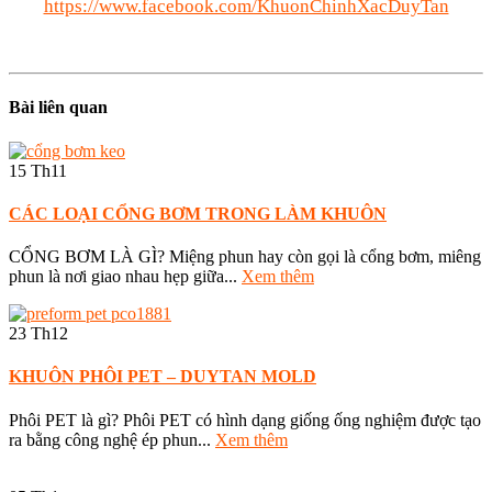
https://www.facebook.com/KhuonChinhXacDuyTan
Bài liên quan
15
Th11
CÁC LOẠI CỔNG BƠM TRONG LÀM KHUÔN
CỔNG BƠM LÀ GÌ? Miệng phun hay còn gọi là cổng bơm, miêng
phun là nơi giao nhau hẹp giữa...
Xem thêm
23
Th12
KHUÔN PHÔI PET – DUYTAN MOLD
Phôi PET là gì? Phôi PET có hình dạng giống ống nghiệm được tạo
ra bằng công nghệ ép phun...
Xem thêm