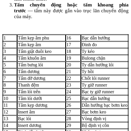
Tấm chuyển động hoặc tấm khoang phía
trước
— tấm này được gắn vào trục lăn chuyển động
của máy.
1
Tấm kẹp âm phu
16
Bạc dẫn hướng
2
Tấm kẹp âm
17
Đinh đo
3
Tấm giật đuôi keo
18
Ty kéo
4
Tấm khuôn âm
19
Bulong chặn
5
Tấm bưng lói
20
Ty dẫn hướng lói
6
Tấm dương
21
Ty hồi
7
Tấm đỡ dương
22
Chốt lói runner
8
Thanh đệm
23
Ty giữ runner
9
Tấm lói trên
24
Bạc ty giữ runner
10
Tâm lói dưới
25
Bạc dẫn hướng
11
Tâm kẹp dương
26
Dẫn hướng bạc bơm keo
12
Insert âm
27
Bạc bơm keo
13
Bạc lói
28
Vòng định vị
14
Insert dương
29
Bộ định vị côn