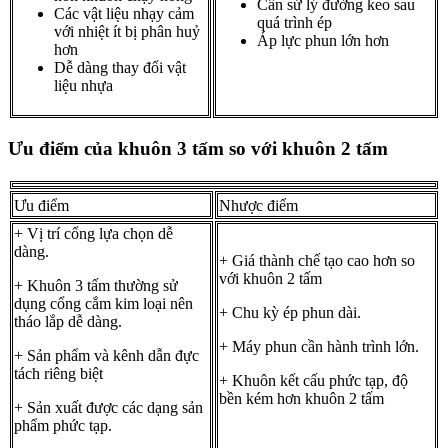
Cần sử lý đường keo sau
Các vật liệu nhạy cảm
quá trình ép
với nhiệt ít bị phân huỷ
Áp lực phun lớn hơn
hơn
Dễ dàng thay đổi vật
liệu nhựa
Ưu điểm của khuôn 3 tấm so với khuôn 2 tấm
Ưu điểm
Nhược điểm
+ Vị trí cổng lựa chọn dễ
dàng.
+ Giá thành chế tạo cao hơn so
với khuôn 2 tấm
+ Khuôn 3 tấm thường sử
dụng cổng cắm kim loại nên
+ Chu kỳ ép phun dài.
tháo lắp dễ dàng.
+ Máy phun cần hành trình lớn.
+ Sản phẩm và kênh dẫn đực
tách riêng biệt
+ Khuôn kết cấu phức tạp, độ
bền kém hơn khuôn 2 tấm
+ Sản xuất được các dạng sản
phẩm phức tạp.