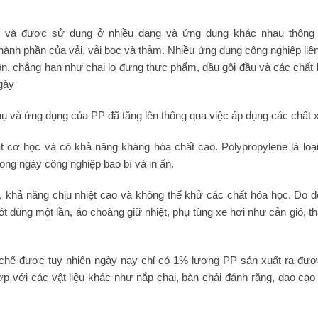
ng và được sử dụng ở nhiều dạng và ứng dụng khác nhau thông qu
ành phần của vải, vải bọc và thảm. Nhiều ứng dụng công nghiệp liên
uôn, chẳng hạn như chai lọ đựng thực phẩm, dầu gội đầu và các chấ
gày
hụ và ứng dụng của PP đã tăng lên thông qua việc áp dụng các chất x
t cơ học và có khả năng kháng hóa chất cao. Polypropylene là loạ
ong ngày công nghiệp bao bì và in ấn.
i, khả năng chịu nhiệt cao và không thể khử các chất hóa học. Do
t dùng một lần, áo choàng giữ nhiệt, phụ tùng xe hơi như cản gió, 
chế được tuy nhiên ngày nay chỉ có 1% lượng PP sản xuất ra được 
p với các vật liệu khác như nắp chai, bàn chải đánh răng, dao cạo