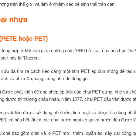
ương trên thế giới và làm ô nhiễm các hệ sinh thái trên cạn.
oại nhựa
 (PETE hoặc PET)
c tổng hợp ở Mỹ vào giữa những năm 1940 bởi các nhà hóa học DuPo
ster này là “Dacron.”
 cứu đã tìm ra cách kéo căng một tấm PET ép đùn mỏng để tạo 
 ảnh và phim X-quang, cũng như để đóng gói.
được phát triển để cho phép ép thổi các chai PET cứng, nhẹ và ch
 được thị trường chấp nhận. Năm 1977, chai PET đầu tiên được tá
 vật liệu được sử dụng phổ biến, linh hoạt và được tin dùng nhất
 PET, và hầu hết tất cả các chai nước ngọt có ga và nước đều được 
chế bao gồm chai và lọ PET mới, thảm, quần áo, dây đai công ngh