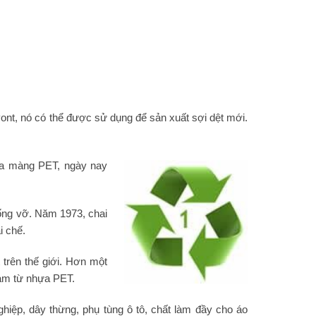
nt, nó có thể được sử dụng để sản xuất sợi dệt mới.
ra màng PET, ngày nay
ống vỡ. Năm 1973, chai
i chế.
 trên thế giới. Hơn một
làm từ nhựa PET.
iệp, dây thừng, phụ tùng ô tô, chất làm đầy cho áo