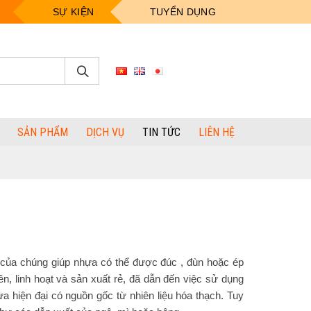
SỰ KIỆN
TUYỂN DỤNG
SẢN PHẨM
DỊCH VỤ
TIN TỨC
LIÊN HỆ
o của chúng giúp nhựa có thể được đúc , đùn hoặc ép
n, linh hoạt và sản xuất rẻ, đã dẫn đến việc sử dụng
 hiện đại có nguồn gốc từ nhiên liệu hóa thạch. Tuy