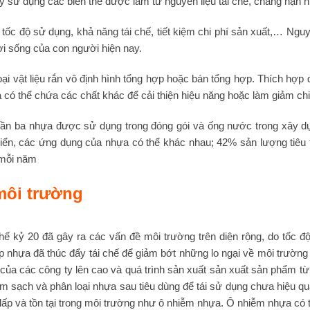
 sử dụng các biến thể được làm từ nguyên liệu tái chế, chẳng hạn n
 tốc độ sử dụng, khả năng tái chế, tiết kiệm chi phí sản xuất,… Ng
ời sống của con người hiện nay.
oại vật liệu rắn vô định hình tổng hợp hoặc bán tổng hợp. Thích h
có thể chứa các chất khác để cải thiện hiệu năng hoặc làm giảm chi p
hần ba nhựa được sử dụng trong đóng gói và ống nước trong xây dựn
iển, các ứng dụng của nhựa có thể khác nhau; 42% sản lượng tiêu 
 mỗi năm
môi trường
thế kỷ 20 đã gây ra các vấn đề môi trường trên diện rộng, do tốc 
p nhựa đã thúc đẩy tái chế để giảm bớt những lo ngại về môi trường 
 của các công ty lên cao và quá trình sản xuất sản xuất sản phẩm từ
àm sạch và phân loại nhựa sau tiêu dùng để tái sử dụng chưa hiệu 
lấp và tồn tại trong môi trường như ô nhiễm nhựa. Ô nhiễm nhựa có 