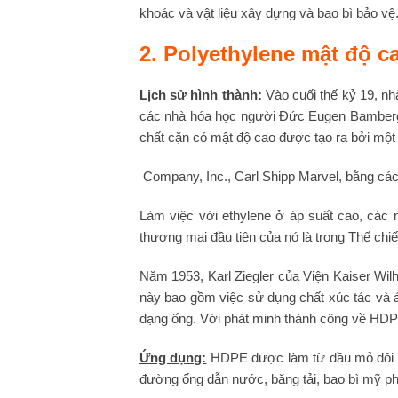
khoác và vật liệu xây dựng và bao bì bảo vệ
2. Polyethylene mật độ c
Lịch sử hình thành:
Vào cuối thế kỷ 19, n
các nhà hóa học người Đức Eugen Bamberger
chất cặn có mật độ cao được tạo ra bởi một
Company, Inc., Carl Shipp Marvel, bằng các
Làm việc với ethylene ở áp suất cao, các
thương mại đầu tiên của nó là trong Thế chiế
Năm 1953, Karl Ziegler của Viện Kaiser Wil
này bao gồm việc sử dụng chất xúc tác và á
dạng ống. Với phát minh thành công về HDPE
Ứng dụng:
HDPE được làm từ dầu mỏ đôi kh
đường ống dẫn nước, băng tải, bao bì mỹ ph