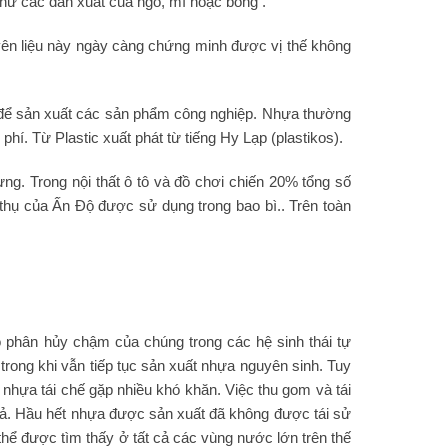
hư các dẫn xuất của ngô, mì hoặc bông .
uyên liệu này ngày càng chứng minh được vị thế không
ợp để sản xuất các sản phẩm công nghiệp. Nhựa thường
hí. Từ Plastic xuất phát từ tiếng Hy Lạp (plastikos).
g. Trong nội thất ô tô và đồ chơi chiến 20% tổng số
thụ của Ấn Độ được sử dụng trong bao bì.. Trên toàn
độ phân hủy chậm của chúng trong các hệ sinh thái tự
trong khi vẫn tiếp tục sản xuất nhựa nguyên sinh. Tuy
 nhựa tái chế gặp nhiều khó khăn. Việc thu gom và tái
quả. Hầu hết nhựa được sản xuất đã không được tái sử
thể được tìm thấy ở tất cả các vùng nước lớn trên thế