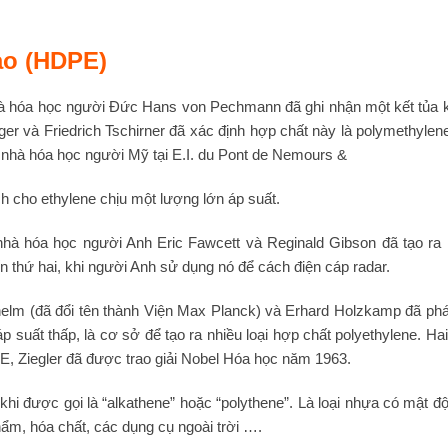
.
ao (HDPE)
hà hóa học người Đức Hans von Pechmann đã ghi nhận một kết tủa k
 và Friedrich Tschirner đã xác định hợp chất này là polymethylene
 nhà hóa học người Mỹ tại E.I. du Pont de Nemours &
h cho ethylene chịu một lượng lớn áp suất.
 nhà hóa học người Anh Eric Fawcett và Reginald Gibson đã tạo r
n thứ hai, khi người Anh sử dụng nó để cách điện cáp radar.
helm (đã đổi tên thành Viện Max Planck) và Erhard Holzkamp đã phá
p suất thấp, là cơ sở để tạo ra nhiều loại hợp chất polyethylene.
, Ziegler đã được trao giải Nobel Hóa học năm 1963.
i được gọi là “alkathene” hoặc “polythene”. Là loại nhựa có mật 
ẩm, hóa chất, các dụng cụ ngoài trời ….