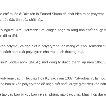
 chế thuốc ở Đức tên là Eduard Simon đã phát hiện ra polystyrene.
c các đặc tính của chất này.
cơ người Đức, Hermann Staudinger, nhận ra rằng hóa chất cô lập 
n đã ra đời.
vào polyme, và đặc biệt là polystyrene, đã mang về cho Hermann S
iển cách sản xuất polystyren cho mục đích thương mại.
ilin & Soda-Fabrik (BASF), một công ty được thành lập năm 1861 và
ystyrene vào thị trường Hoa Kỳ vào năm 1937. “Styrofoam”, là một d
g bao bì xốp polystyrene dễ nhận biết nhất, được giới thiệu vào nă
tạo các bao bì xốp bảo vệ sản phẩm, nắp đậy, chai, khay, hộp đựng