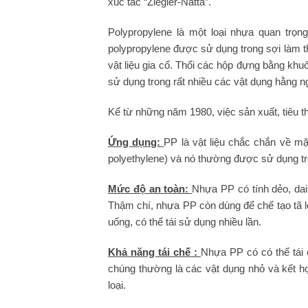
xúc tác “Ziegler-Natta”.
Polypropylene là một loại nhựa quan trọ
polypropylene được sử dụng trong sợi làm th
vật liệu gia cố. Thổi các hộp đựng bằng kh
sử dụng trong rất nhiều các vật
dụng hằng n
Kể từ những năm 1980, việc sản xuất, tiêu t
Ứng dụng:
PP là vật liệu chắc chắn về mặ
polyethylene) và nó thường được sử dụng tr
Mức độ an toàn:
Nhựa PP có tính dẻo, da
Thậm chí, nhựa PP còn dùng để chế tạo tã ló
uống, có thể tái sử dụng nhiều lần.
Khả năng tái chế :
Nhựa PP có có thể tái 
chúng thường là các vật dụng nhỏ và kết hợ
loại.