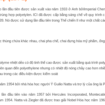
p lần đầu tiên được sản xuất vào năm 1933 ở Anh bởiImperial Chemic
 trùng hợp polyetylen. ICI đã được cấp bằng sáng chế
về quy trình 
. Nó được sử dụng lần đầu tiên trong Thế chiến II như một chất các
 thùng chứa khác nhau, chai pha chế, chai đựng hóa mỹ phẩm, ống hú
olyme nhiệt dẻo có độ tinh thể cao được sản xuất bằng quá trình pol
 liên quan đến polyethylene nhưng có nhiệt độ nóng chảy cao hơn nh
au trong các điều kiện được kiểm soát
ăm 1954 bởi nhà hóa học người Ý Guilio Natta và trợ lý của ông là P
lần đầu tiên vào năm 1957 bởi Hercules Incorporated, Montecat
ăm 1954. Natta và Ziegler đã được trao giải Nobel Hóa học năm 196