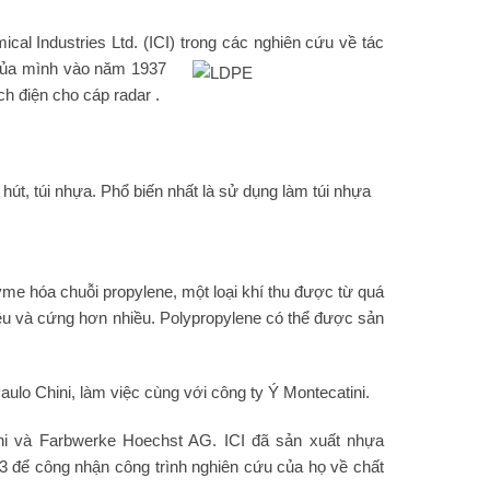
al Industries Ltd. (ICI) trong các nghiên cứu về tác
của mình vào năm 1937
h điện cho cáp radar .
t, túi nhựa. Phổ biến nhất là sử dụng làm túi nhựa
yme hóa chuỗi propylene, một loại khí thu được từ quá
iều và cứng hơn nhiều. Polypropylene có thể được sản
aulo Chini, làm việc cùng với công ty Ý Montecatini.
ini và Farbwerke Hoechst AG. ICI đã sản xuất nhựa
3 để công nhận công trình nghiên cứu của họ về chất