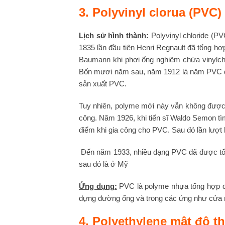
3. Polyvinyl clorua (PVC)
Lịch sử hình thành:
Polyvinyl chloride (P
1835 lần đầu tiên Henri Regnault đã tổng hợ
Baumann khi phơi ống nghiệm chứa vinylchl
Bốn mươi năm sau, năm 1912 là năm PVC đượ
sản xuất PVC.
Tuy nhiên, polyme mới này vẫn không được 
công. Năm 1926, khi tiến sĩ Waldo Semon t
điểm khi gia công cho PVC. Sau đó lần lượt
Đến năm 1933, nhiều dạng PVC đã được tổn
sau đó là ở Mỹ
Ứng dụng:
PVC là polyme nhựa tổng hợp đư
dựng đường ống và trong các ứng như cửa ra 
4. Polyethylene mật độ t