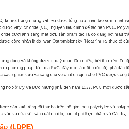
VC) là một trong những vật liệu được tổng hợp nhân tạo sớm nhất và
p được vinyl chloride (VC), nguyên liệu chính để tạo nên PVC. Polyv
oride dưới ánh sáng mặt trời, sản phẩm tạo ra có dạng bột màu tr
c công nhận là do Iwan Ostromislensky (Nga) tìm ra, thực tế cùng
ứng dụng và không được chú ý quan tâm nhiều, bởi tính kém ổn địn
ìm ra phương pháp dẻo hóa PVC, đây mới là một bước đột phá đầu t
 là các nghiên cứu và sáng chế về chất ổn định cho PVC được công 
g hợp ở Mỹ và Đức nhưng phải đến năm 1937, PVC mới được sản x
ợc sản xuất rộng rãi thứ ba trên thế giới, sau polyetylen và pol
vào và cửa sổ, sản xuất chai lọ, bao bì phi thực phẩm và Các loại t
hấp (LDPE)