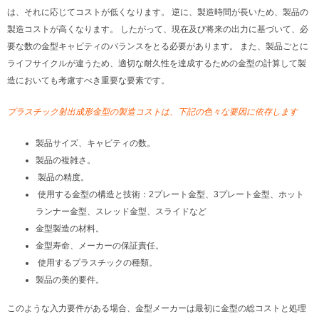
は、それに応じてコストが低くなります。 逆に、製造時間が長いため、製品の
製造コストが高くなります。 したがって、現在及び将来の出力に基づいて、必
要な数の金型キャビティのバランスをとる必要があります。 また、製品ごとに
ライフサイクルが違うため、適切な耐久性を達成するための金型の計算して製
造においても考慮すべき重要な要素です。
プラスチック射出成形金型の製造コストは、下記の色々な要因に依存します
製品サイズ、キャビティの数。
製品の複雑さ。
製品の精度。
使用する金型の構造と技術：2プレート金型、3プレート金型、ホット
ランナー金型、スレッド金型、スライドなど
金型製造の材料。
金型寿命、メーカーの保証責任。
使用するプラスチックの種類。
製品の美的要件。
このような入力要件がある場合、金型メーカーは最初に金型の総コストと処理