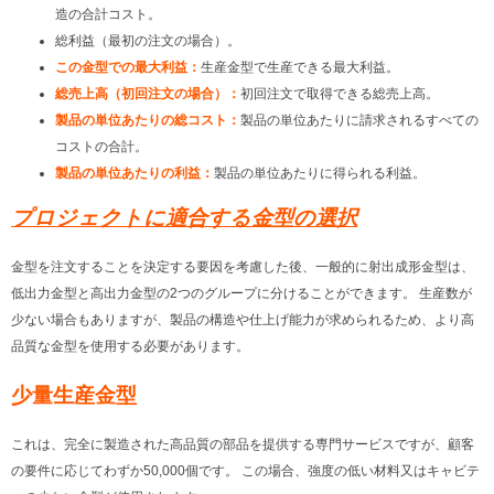
造の合計コスト。
総利益（最初の注文の場合）。
この金型での最大利益：
生産金型で生産できる最大利益。
総売上高（初回注文の場合）：
初回注文で取得できる総売上高。
製品の単位あたりの総コスト：
製品の単位あたりに請求されるすべての
コストの合計。
製品の単位あたりの利益：
製品の単位あたりに得られる利益。
プロジェクトに適合する金型の選択
金型を注文することを決定する要因を考慮した後、一般的に射出成形金型は、
低出力金型と高出力金型の2つのグループに分けることができます。 生産数が
少ない場合もありますが、製品の構造や仕上げ能力が求められるため、より高
品質な金型を使用する必要があります。
少量生産金型
これは、完全に製造された高品質の部品を提供する専門サービスですが、顧客
の要件に応じてわずか50,000個です。 この場合、強度の低い材料又はキャビテ