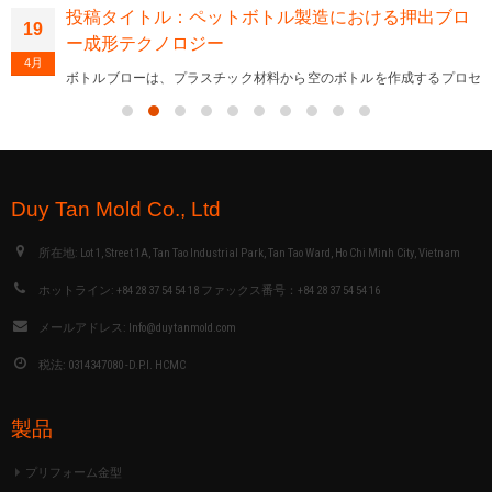
投稿タイトル：ペットボトル製造における押出ブロ
19
ー成形テクノロジー
4月
ボトルブローは、プラスチック材料から空のボトルを作成するプロセ
スです。このプロセスには、プリフォーム又はプラスチックチューブ
（パリソン）の形でプラスチックを加熱及び膨張させることが含まれ
ます。 二つのモールドプレートの間に配置されたプラスチック部品
は、成形品の形状に似た中空形状になっています。次に、金型内部の
形状に接触してフィットするまでプラスチックに空気を吹き込んで膨
らませます。ブロープロセスが完了すると、製品は冷却され、押し出
され、二次プロセスの準備のために余分な部分がトリミングされま
す。 ブロー成形には、主に射出ブロー成形（injection blow molding）
と押出しブロー成形（extrusion blow molding）の2種類があります。
Duy Tan Mold Co., Ltd
これら2つの技術の主な違いは、ブロー成形がプリフォームの製造を
実行し、ブロー実行時にプリフォームを保管して再加熱できることで
す。押出しブロー技術は、筒状の樹脂（パリソン）を製造するプロセ
所在地:
Lot 1, Street 1A, Tan Tao Industrial Park, Tan Tao Ward, Ho Chi Minh City, Vietnam
スを実行し、パリソンが作成されたらすぐにブローする必要がありま
す。 ブロー技術の歴史 ペットボトルのブロー技術は、古代の吹きガラ
ホットライン:
+84 28 37 54 54 18 ファックス番号：+84 28 37 54 54 16
スプロセスにそのルーツがあります。 溶融状態のガラスとプラスチッ
クの両方を簡単に希望の形状に作成できます。 最初の吹きガラスプロ
メールアドレス:
Info@duytanmold.com
セスは、フリーブローと呼ばれていました、紀元前1世紀頃に作成さ
れました。 西暦1世紀までに、ブロー金型が形成され、ブロープロセ
税法:
0314347080 -D.P.I. HCMC
スが自由形状に置き換わり始めました。 1850年、Samuel Armstrong
は、ブロー成形材料として天然ゴムの使用について特許を取得しまし