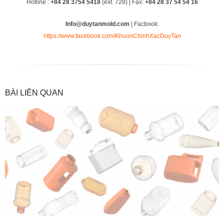
Hotline :
+84 28 3754 5418
(ext. 728) | Fax:
+84 28 37 54 54 16
Info@duytanmold.com
| Facbook:
https://www.facebook.com/KhuonChinhXacDuyTan
BÀI LIÊN QUAN