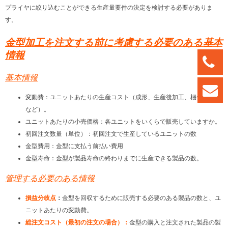
プライヤに絞り込むことができる生産量要件の決定を検討する必要がありま
す。
金型加工を注文する前に考慮する必要のある基本
情報
基本情報
変動費：ユニットあたりの生産コスト（成形、生産後加工、梱包、運送
など）。
ユニットあたりの小売価格：各ユニットをいくらで販売していますか。
初回注文数量（単位）：初回注文で生産しているユニットの数
金型費用：金型に支払う前払い費用
金型寿命：金型が製品寿命の終わりまでに生産できる製品の数。
管理する必要のある情報
損益分岐点
：
金型を回収するために販売する必要のある製品の数と、ユ
ニットあたりの変動費。
総注文コスト（最初の注文の場合）：
金型の購入と注文された製品の製