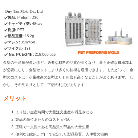
𝐃𝐮𝐲 𝐓𝐚𝐧 𝐌𝐨𝐥𝐝 𝐂𝐨., 𝐋𝐭𝐝
✔️
製品:
Preform D30
✔️
キャビティ数:
48cav
✔️
樹脂:
PET
✔️
部品重量:
15.2g
✔️
マシン:
JSW450
✔️
サイクル
: 19s
✔️ 𝗡𝗼. 𝗣𝗖𝗘/𝟮𝟰𝗵
:
218,000 pce
金型の生産量が多いほど、必要な材料の品質が高くなり、最も正確な機械加工
が必要になり、金型セットにより多くの技術を適用できます。 したがって、金
型のコストは、少量生産の金型よりも何倍も高くなることがよくあります。 し
かし、その見返りとして、下記の利点があります。
メリット
より短い生産時間で大量注文生産を満足させる
製品の単位あたりのコスト が低い
正確で一貫性のある高品質の部品の大量生産
便利な自動化、均一で安定した製品品質、人件費の節約