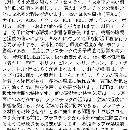
に対して水分量を減らすプロセスです。 ＊吸水率の高い樹
脂と低い樹脂を区別します。 表A１ プラスチックの種類ご
とに吸水率の程度が違います。 高い吸水性樹脂（表A１）
ナイロン、ABS、アクリル、PET、PBT、ポリウレタン、ポ
リカーボネートおよび他の多くが含まれます。 材料チップ
は、分子に対する環境の影響を直接受けます。 樹脂の環境
と湿度の違いにより、各材料に対して適正な除湿工程を行う
必要が発生する。 吸水性の特定 環境の湿度が高い事により
影響がある。 湿度はプラスチックの分子構造に影響を与え
る。 乾燥後は迅速に取り扱う必要がある。 低い吸水性樹脂
（表A１） PVC、ポリプロピレン、ポリスチレン、ポリエチ
レン、および他の多くが含まれます。 これらの樹脂は、チ
ップ内部に僅かしか吸湿しません。ただし、チップの表面に
付着する湿気があり、多湿の環境に触れる時、表面の湿気を
取り除くために熱を使用する必要があります。以下は、低い
吸水性樹脂の特性です。 低い吸湿性の特性 湿気はチップ表
面にのみ存在する。 プラスチックの湿気は、空気の湿度に
影響を受ける。 熱と空気で容易に除水できる。 プラスチッ
ク材料を乾燥させないときに発生する問題 射出成形プロセ
スを実行する前に、プラスチックから水分が確実に除去され
るように乾燥させる必要があります。 樹脂チップが処理前
に乾燥されていない場合、水分は高温で溶融してるポリマー