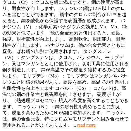
クロム（Cr）：クロムを鋼に添加すると、鋼の硬度が高ま
り、耐食性が向上します。 ステンレス鋼は12％以上のクロ
ムを含むことができます。 鋼中のクロムの割合が1.1％を超
えると、鋼を酸化から保護する表面層が形成されます。 バ
ナジウム（V）：化学元素バナジウムの効果はMn、Mo、Cb
の効果と似ています。 他の合金元素と併用すると、硬度、
強度、耐衝撃性が向上します。 高温軟化、耐圧能力、耐摩
耗性が向上します。 バナジウムは、他の合金元素とともに
窒化、ばね鋼の加熱に使用されます。 タングステン
（W）：タングステンは、クロム、バナジウム、モリブデ
ン、又はマンガンとともに使用され、切削工具に使用される
鋼を製造します。 鋼が高温でその硬度を維持するのに役立
ちます。 モリブデン（Mo）：モリブデンはマンガンやバナ
ジウムと同様の効果があり、硬度を高め、高温での作業能力
も耐食性を向上させます コバルト（Co）：コバルトは、高
温での鋼の作業性と透磁率を向上させます。 硬度が上が
り、（熱処理プロセスで）焼入れ温度を高くすることもでき
ます。 ニッケル（Ni）：鋼の耐食性を高めることに加え
て、硬度を高めるためにNiが鋼に添加されます。 ニッケル
は、他の合金元素、特にクロムやモリブデンと組み合わせて
使用​​されることがよくあります。...
read more