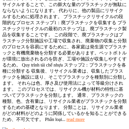
サイクルすることで、この膨大な量のプラスチックが無駄に
ならないようになります。 代わりに、他の製品にリサイク
ルするために処理されます。 プラスチックリサイクルの段
階的なプロセス ステップ1：廃プラスチックを収集する プラ
スチックリサイクルの最初のステップは、廃プラスチック製
品を収集することです。 この段階で、廃プラスチックはプ
ラスチック分類施設や工場で収集され、廃棄物の収集と分類
のプロセスを容易にするために、各家庭は発生源でプラスチ
ックと有機廃棄物を分類する必要があります。ペットボトル
が環境に放出されるのを防ぎ、工場や施設が収集しやすくす
るため。 Quy trình tái chế nhựa ステップ2：プラスチックを各
種に分類する 収集後、リサイクル業者は、収集したプラス
チックを施設に送り、そこでプラスチックを種類別に分類し
ます。 それらは色、厚さ及び使用法によって等級分けされ
ます。 このプロセスでは、リサイクル機が材料の特性に基
づいてプラスチックを分類します。 通常、プラスチックの
種類、色、含有量は、リサイクル業者がプラスチックを分類
するための基礎となります。 分類ことは、リサイクル業者
がどの材料がどのように関係しているかを知ることができる
ため、不可欠です。 Phân loại...
read more