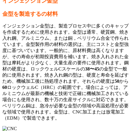
インジェクション金型
金型を製造するの材料
インジェクション金型は、製造プロセス中に多くのキャップ
を作成するために使用されます。金型は通常、硬質鋼、焼き
入れ鋼、アルミニウム、または銅，ベリリウム合金で作られ
ています。金型製作用の材料の選択は、主にコストと金型強
度に基づいています。一般的に、原材料費は高くなります
が、その寿命が初期投資費用を補います。焼き入れされた金
型は摩耗がより少なく、大量生産の要件に使用されます。鋼
材の硬度は、ロックウェルCスケールの
38〜45
の金型で一般
的に使用されます。焼き入れ鋼の型は、硬度と寿命を延ばす
ため、機械加工後に熱処理されます。それらの硬度は
50
から
60
ロックウェルC（HRC）の範囲です。場合によっては、ア
ルミニウムが最新の機械と技術で正確に機械加工されている
場合にも使用され、数十万の生産サイクルに対応できます。
ベリリウム銅は、急冷が必要な金型の領域や高温処理が必要
な領域で使用されます。金型は、CNC加工または放電加工
（EDM）で製造できます。