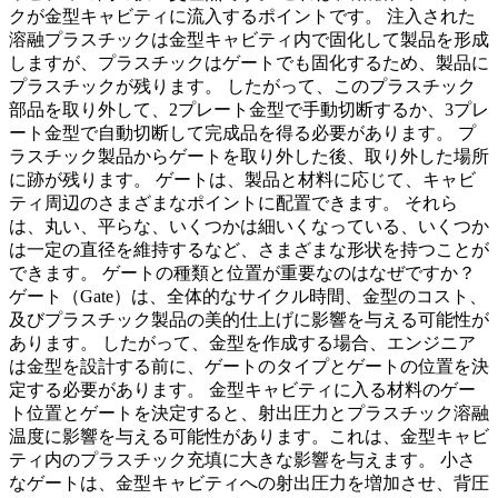
クが金型キャビティに流入するポイントです。 注入された
溶融プラスチックは金型キャビティ内で固化して製品を形成
しますが、プラスチックはゲートでも固化するため、製品に
プラスチックが残ります。 したがって、このプラスチック
部品を取り外して、2プレート金型で手動切断するか、3プレ
ート金型で自動切断して完成品を得る必要があります。 プ
ラスチック製品からゲートを取り外した後、取り外した場所
に跡が残ります。 ゲートは、製品と材料に応じて、キャビ
ティ周辺のさまざまなポイントに配置できます。 それら
は、丸い、平らな、いくつかは細いくなっている、いくつか
は一定の直径を維持するなど、さまざまな形状を持つことが
できます。 ゲートの種類と位置が重要なのはなぜですか？
ゲート（Gate）は、全体的なサイクル時間、金型のコスト、
及びプラスチック製品の美的仕上げに影響を与える可能性が
あります。 したがって、金型を作成する場合、エンジニア
は金型を設計する前に、ゲートのタイプとゲートの位置を決
定する必要があります。 金型キャビティに入る材料のゲー
ト位置とゲートを決定すると、射出圧力とプラスチック溶融
温度に影響を与える可能性があります。これは、金型キャビ
ティ内のプラスチック充填に大きな影響を与えます。 小さ
なゲートは、金型キャビティへの射出圧力を増加させ、背圧