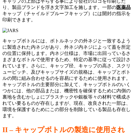
キャップの上部は平らする事により会社のロゴを印刷した
り、製品ブランドを浮き文字加工を施します。一部の
医薬品
キャップ（チャイルドプルーフキャップ）には開封の指示を
印刷できます。
キャップボトルには、ボトルネックの外ネジと一致するよう
に製造された内ネジがあり、外ネジ内ネジによって蓋を所定
の位置に保持します。内ネジ仕様は、市場に出回っているさ
まざまなボトルで使用するため、特定の基準に従って設計さ
れています。さらに、キャップ径、キャップの高さ、スクリ
ューピッチ、及びキャップサイズの規格は、キャップとボト
ルの間に組み合わせるのを容易にするために使用されます。
キャップボトルの主要部分に加えて、キャップボトルのいく
つかには、他の部品または、機密性を確保するために内側の
裏地を含むかしょにプラスチックや銀板等々の材料で構成さ
れてい要るものが存在しますが、現在、改良された一部は、
環境を保護するためにこの部分を削除している製品も存在し
ます。
II –
キャップボトルの製造に使用され