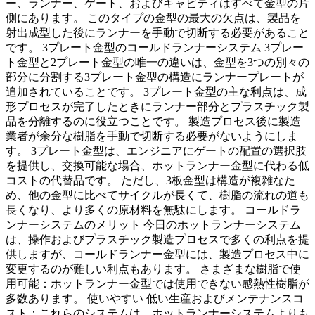
ー、ランナー、ゲート、およびキャビティはすべて金型の片
側にあります。 このタイプの金型の最大の欠点は、製品を
射出成型した後にランナーを手動で切断する必要があること
です。 3プレート金型のコールドランナーシステム 3プレー
ト金型と2プレート金型の唯一の違いは、金型を3つの別々の
部分に分割する3プレート金型の構造にランナープレートが
追加されていることです。 3プレート金型の主な利点は、成
形プロセスが完了したときにランナー部分とプラスチック製
品を分離するのに役立つことです。 製造プロセス後に製造
業者が余分な樹脂を手動で切断する必要がないようにしま
す。 3プレート金型は、エンジニアにゲートの配置の選択肢
を提供し、交換可能な場合、ホットランナー金型に代わる低
コストの代替品です。 ただし、3板金型は構造が複雑なた
め、他の金型に比べてサイクルが長くて、樹脂の流れの道も
長くなり、より多くの原材料を無駄にします。 コールドラ
ンナーシステムのメリット 今日のホットランナーシステム
は、操作およびプラスチック製造プロセスで多くの利点を提
供しますが、コールドランナー金型には、製造プロセス中に
変更するのが難しい利点もあります。 さまざまな樹脂で使
用可能：ホットランナー金型では使用できない感熱性樹脂が
多数あります。 使いやすい 低い生産およびメンテナンスコ
スト：これらのシステムは、ホットランナーシステムよりも