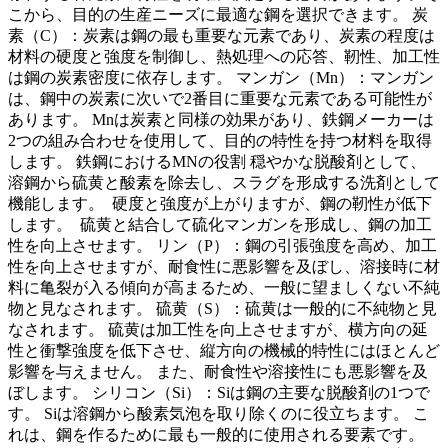
こから、目的の生産ニーズに最適な鋼を選択できます。 炭
素（C）：炭素は鋼の最も重要な元素であり、炭素の程度は
材料の硬度と強度を制御し、熱処理への応答、靭性、加工性
は鋼の炭素密度に依存します。 マンガン（Mn）：マンガン
は、鋼中の炭素に次いで2番目に重要な元素である可能性が
あります。 Mnは炭素と同様の効果があり、鉄鋼メーカーは
2つの組み合わせを使用して、目的の特性を持つ材料を取得
します。 鉄鋼におけるMNの役割 穏やかな脱酸剤として、
溶鋼から硫黄と酸素を除去し、スラグを形成する洗剤として
機能します。 硬度と強度が上がりますが、鋼の靭性が低下
します。 硫黄と結合して硫化マンガンを形成し、鋼の加工
性を向上させます。 リン（P）：鋼の引張強度を高め、加工
性を向上させますが、耐食性に悪影響を及ぼし、溶接時に材
料に亀裂が入る傾向が高まるため、一般に望ましくない不純
物と見なされます。 硫黄（S）：硫黄は一般的に不純物と見
なされます。 硫黄は加工性を向上させますが、横方向の延
性と衝撃強度を低下させ、縦方向の機械的特性にはほとんど
影響を与えません。 また、耐食性や溶接性にも悪影響を及
ぼします。 シリコン（Si）：Siは鋼の主要な脱酸剤の1つで
す。 Siは溶鋼から酸素気泡を取り除くのに役立ちます。 こ
れは、鋼を作るために最も一般的に使用される要素です。