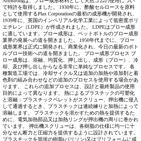
Armstrongは、ブロー成形材料として天然ゴムの使用につい
て特許を取得しました。 1930年に、酢酸セルロースを原料
として使用するPlax Corporationの最初の成形機が開発され、
1939年に、英国のインペリアル化学工業によって低密度ポリ
エチレン（LDPE）が作成されました。 LDPEはブロー成形
に適しています。ブロー成形は、ペットボトルのブロー成形
業界の発展への道を開きました。 1950年代までに、ブロー
成形業界は正式に開発され、商業化され、今日の最新のボト
ルブロー技術への道を開きました。 ブロー成形プロセス ブ
ロー成形は、溶融、均質化、押し出し、成形（ブロー）、冷
却、及び押し出しからなる非常に単純なプロセスです。 各
種製造工場では、冷却サイクル又は追加の加熱や添加剤と着
色剤の組み合わせなどの追加のプロセスを使用する場合があ
ります。 これらの追加プロセスは、設計と最終製品の使用
目的によって異なります。 熱によるプラスチックの可塑化
と溶融：プラスチックペレットがスクリュー、押出機に侵入
して通過するとき、プラスチックは連続練りと加熱によって
溶融します。 プラスチックを溶かすための熱を提供するた
めに、電気加熱部品又は加熱リングが押出機の周りに巻かれ
ています。 押出機スクリューは、各樹脂の仕様に均一に十
分なせん断力と圧縮力を提供するように設計されています。
プラスチックを筒状の樹脂(パリソン)又はプリフォームに成