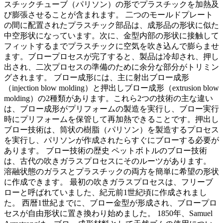
スチックチューブ（パリソン）の形でプラスチックを加熱及
び膨張させることが含まれます。 二つのモールドプレート
の間に配置されたプラスチック部品は、成形品の形状に似た
中空形状になっています。次に、金型内部の形状に接触して
フィットするまでプラスチックに空気を吹き込んで膨らませ
ます。ブロープロセスが完了すると、製品は冷却され、押し
出され、二次プロセスの準備のために余分な部分がトリミン
グされます。 ブロー成形には、主に射出ブロー成形
（injection blow molding）と押出しブロー成形（extrusion blow
molding）の2種類があります。これら2つの技術の主な違い
は、ブロー成形がプリフォームの製造を実行し、ブロー実行
時にプリフォームを保管して再加熱できることです。押出し
ブロー技術は、筒状の樹脂（パリソン）を製造するプロセス
を実行し、パリソンが作成されたらすぐにブローする必要が
あります。 ブロー技術の歴史 ペットボトルのブロー技術
は、古代の吹きガラスプロセスにそのルーツがあります。
溶融状態のガラスとプラスチックの両方を簡単に希望の形状
に作成できます。 最初の吹きガラスプロセスは、フリーブ
ローと呼ばれていました、紀元前1世紀頃に作成されまし
た。 西暦1世紀までに、ブロー金型が形成され、ブロープロ
セスが自由形状に置き換わり始めました。 1850年、Samuel