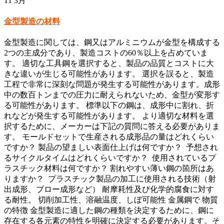
11
3月
金型製造の材料
金型製造に関しては、鋼又はアルミニウムが金型を構成する
2つの主成分であり、製造コストの60％以上を占めていま
す。 適切な工具鋼を選択すると、製品の品質とコストに大
きな違いが生じる可能性があります。 選択を誤ると、製造
工程で非常に深刻な問題が発生する可能性があります。成形
中の数百トンまでの圧力に耐えられないため、金型が変形す
る可能性があります。 標準以下の鋼は、成形中に割れ、折
れなどが発生する可能性があります。 より適切な材料を選
択するために、メーカーは下記の質問に答える必要がありま
す。 モールドセットで生産される成形品の量はどれくらい
ですか？ 製品の望ましい表面仕上げは何ですか？ 予想され
るサイクルタイムはどれくらいですか？ 使用されているプ
ラ​​スチック材料は何ですか？ 割れやすい薄い鋼の箇所はあ
りますか？ プラスチック製品の加工に使用される技術（射
出成形、ブロー成形など） 耐摩耗性及び化学的腐食に対す
る耐性。 切削加工性、溶融温度、しぼ可能性 金属鋼で 物質
の特徴 金型製造に適した鋼の種類を決定するために、鋼に
存在する各元素の特性を明確に決定する必要があります。そ