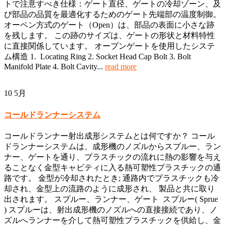
トで注意すべき仕様：ゲート直径、ゲートの冷却ゾーン、及
び部品の品質を最適化するためのゲート先端部の温度制御。
オーペン方式のゲート（Open）は、部品の表面に小さな跡
を残します。 この跡のサイズは、ゲートの形状と材料特性
に直接関係しています。 オープンゲートを使用したシステ
ム構造 1. Locating Ring 2. Socket Head Cap Bolt 3. Bolt
Manifold Plate 4. Bolt Cavity...
read more
10
5月
コールドランナーシステム
コールドランナー射出成形システムとは何ですか？ コール
ドランナーシステムは、成形機のノズルからスプルー、ラン
ナー、ゲートを通り、プラスチックの流れに熱の影響を与え
ることなく金型キャビティに入る熱可塑性プラスチックの通
路です。 金型が冷却されたとき; 通路内でプラスチックも冷
却され、金型上の流路のように成形され、 製品と共に取り
出されます。 スプルー、ランナー、ゲート スプルー( Sprue
) スプルーは、射出成形機のノズルへの直接接続であり、ノ
ズルへランナーを介して熱可塑性プラスチックを供給し、金