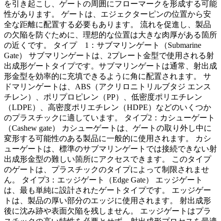
を引き起こし、ゲートの周囲にフローマークを形成する可能
性があります。 ゲートは、エジェクターピンの位置から安
全な距離に配置する必要もあります。 流れを促進し、製品
の欠陥を防ぐために、理想的な位置は大きな肉厚がある箇所
の近くです。 タイプ 1：サブマリンゲート（Submarine
Gate） サブマリンゲートは、2プレート金型で使用される射
出成形ゲートタイプです。サブマリンゲートは通常、射出成
形金型を効率的に充填できるように角に配置されます。 サ
ドマリンゲートは、ABS（アクリロニトリルブタジ エンス
チレン）、ポリプロピレン（PP）、低密度ポリエチレン
（LDPE）、高密度ポリエチレン（HDPE）などのいくつか
のプラスチックに適しています。 タイプ2：カシューゲート
（Cashew gate） カシューゲートは、ゲートの取り外し中に
変形する可能性のある製品に一般的に使用されます。 カシ
ューゲートは、標準のサブマリンゲートでは接続できない射
出成形金型の難しい箇所にアクセスできます。 このタイプ
のゲートは、プラスチックのタイプによって制限されませ
ん。 タイプ3：エッジゲート（Edge Gate） エッジゲート
は、最も単純に設計されたゲートタイプです。 エッジゲー
トは、製品の厚い部分のエッジに使用されます。 射出成形
後に沈み跡や表面欠陥を残しません。 エッジゲートはプラ