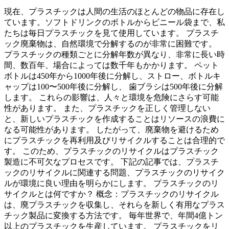
現在、プラスチックは人間の生活のほとんどの物品に存在し
ています。ソフトドリンクのボトルからビニール袋まで、私
たちは毎日プラスチックを見て使用しています。 プラスチ
ック廃棄物は、自然環境で分解するのが非常に困難です。
プラスチックの種類ごとに分解年数が異なり、非常に長い時
間、数百年、場合によっては数千年もかかります。 ペット
ボトルは450年から1000年後に分解し、ストロー、ボトルキ
ャップは100〜500年後に分解し、 歯ブラシは500年後に分解
します。 これらの影響は、人々と環境を危険にさらす可能
性があります。 また、プラスチックを正しく管理しない
と、新しいプラスチックを作成することはリソースの浪費に
なる可能性があります。 したがって、廃棄物を避けるため
にプラスチックを再利用及びリサイクルすることは合理的で
す。 このため、プラスチックのリサイクルはプラスチック
製造に不可欠なプロセスです。 下記の記事では、プラスチ
ックのリサイクルに関連する問題、プラスチックのリサイク
ルが環境に良い理由を明らかにします。 プラスチックのリ
サイクルとは何ですか？ 概念：プラスチックのリサイクル
は、廃プラスチックを収集し、それらを新しく有用なプラス
チック製品に変換する方法です。 毎年世界で、年間4億トン
以上のプラスチックを生産しています。 プラスチックをリ