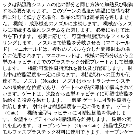
ックは熱流路システムの他の部分と同じ方法で加熱及び制御
する必要があります。 このゾーンの温度が高温に敏感な材
料に対して低すぎる場合、製品の表面は高品質を達しませ
ん。 機能： 成形機会のノズルに接続します。 機械からノズ
ルに接続する流れシステムを密閉します。 必要に応じて圧
力を下げます。 必要に応じて、可塑性樹脂流れをフィルタ
リングします。 ノズルまで樹脂を分岐させる（マニホール
ド） マニホールドは、複数のノズルを介した間接射出の場
合に使用されます。マニホールドは、機械の高温分岐から金
型のキャビティまでのプラスチック分配プレートとして機能
します。 機能 可塑性樹脂流れを輸送及び配布します。 射
出中は樹脂温度を一定に保ちます。 樹脂流れへの圧力を伝
達する。 ノズル（Nozzle） ノズルはホットランナーシステ
ムの最終的な位置であり、ゲートへの熱伝導体で構成されて
います。ゲートは、流路から金型キャビティに可塑性樹脂を
供給する役割を果たします。 機能 ゲートに可塑性樹脂を
供給します。 射出中は樹脂温度を一定に保ちます。 ゲート
（Gate） 機能 金型キャビティに可塑性樹脂を供給しま
す。 金型キャビティへの樹脂流路を維持します。 樹脂の流
れを止めます。 オープンゲート（Open Gate） 結晶性及びア
モルファスプラスチック材料に使用できます。オープンゲー