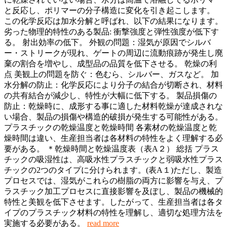
と反応し、ポリマーの分子構造に変化を引き起こします。
この化学反応は加水分解と呼ばれ、以下の結果になります。
劣った物理的特性のある製品: 衝撃強度と弾性強度が低下す
る。 射出効率の低下。 外観の問題：湿気が原因でシルバ
ー・ストリークが現れ、ゲートの周辺に流動痕跡が発生し廃
棄の割合を増やし、成型品の品質を低下させる。 乾燥の利
点 美観上の問題を防ぐ：色むら、シルバー、ガスなど。 加
水分解の防止：化学反応により分子の結合が切断され、材料
の共有結合が減少し、特性が大幅に低下する。 製品損傷の
防止：乾燥時に、成形する事に適した材料乾燥が達成されな
い場合、製品の損傷や構造的破損が発生する可能性がある。
プラスチックの乾燥温度と乾燥時間 各素材の乾燥温度と乾
燥時間は違い、生産担当者は各材料の特性をよく理解する必
要がある。 ＊乾燥時間と乾燥温度表（表A２） 総括 プラス
チックの吸湿性は、高吸水性プラスチックと弱吸水性プラス
チックの2つのタイプに分けられます。(表A１)ただし、製造
プロセスでは、湿気がこれらの樹脂の両方に影響を与え、プ
ラスチック加工プロセスに直接影響を及ぼし、製品の機械的
特性と美観を低下させます。したがって、生産担当者は各タ
イプのプラスチック材料の特性を理解し、適切な処理方法を
実施する必要がある。
read more