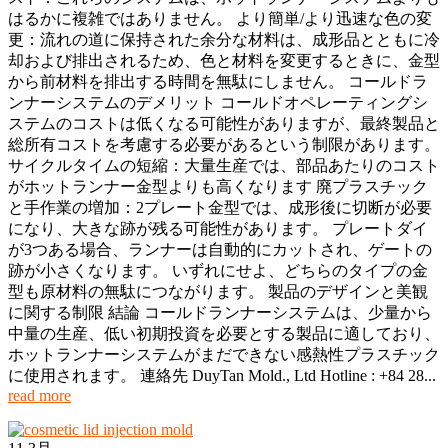
はるかに複雑ではありません。 より簡単/より迅速な色の変
更：流れの道に保持された余分な材料は、成形品とともに冷
却および排出されるため、色と材料を変更するときに、金型
から前材料を排出する時間を無駄にしません。 コールドラ
ンナーシステムのデメリット コールドオペレーティングシ
ステムのコストは低くなる可能性がありますが、最終製品と
総所有コストを考慮する必要があるという制限があります。
サイクルタイムの短縮：大量生産では、部品あたりのコスト
がホットランナー金型よりも高くなります 廃プラスチック
と手作業の増加：2プレート金型では、成形後に切断が必要
になり、大きな跡が残る可能性があります。 プレートダイ
が3つある場合、ランナーは自動的にカットされ、ゲートの
跡が小さくなります。 いずれにせよ、どちらのタイプの金
型も原材料の無駄につながります。 製品のデザインと美観
に関する制限 結論 コールドランナーシステムは、少量から
中量の生産、低い初期投資を必要とする製品に適しており、
ホットランナーシステムがまだできない感熱性プラスチック
に使用されます。 連絡先 DuyTan Mold., Ltd Hotline : +84 28...
read more