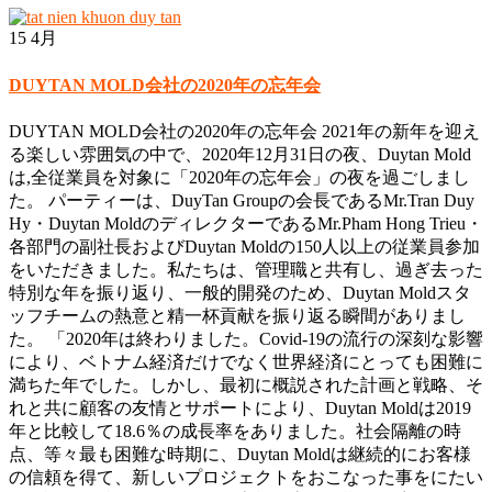
15
4月
DUYTAN MOLD会社の2020年の忘年会
DUYTAN MOLD会社の2020年の忘年会 2021年の新年を迎え
る楽しい雰囲気の中で、2020年12月31日の夜、Duytan Mold
は,全従業員を対象に「2020年の忘年会」の夜を過ごしまし
た。 パーティーは、DuyTan Groupの会長であるMr.Tran Duy
Hy・Duytan MoldのディレクターであるMr.Pham Hong Trieu・
各部門の副社長およびDuytan Moldの150人以上の従業員参加
をいただきました。私たちは、管理職と共有し、過ぎ去った
特別な年を振り返り、一般的開発のため、Duytan Moldスタ
ッフチームの熱意と精一杯貢献を振り返る瞬間がありまし
た。 「2020年は終わりました。Covid-19の流行の深刻な影響
により、ベトナム経済だけでなく世界経済にとっても困難に
満ちた年でした。しかし、最初に概説された計画と戦略、そ
れと共に顧客の友情とサポートにより、Duytan Moldは2019
年と比較して18.6％の成長率をありました。社会隔離の時
点、等々最も困難な時期に、Duytan Moldは継続的にお客様
の信頼を得て、新しいプロジェクトをおこなった事をにたい