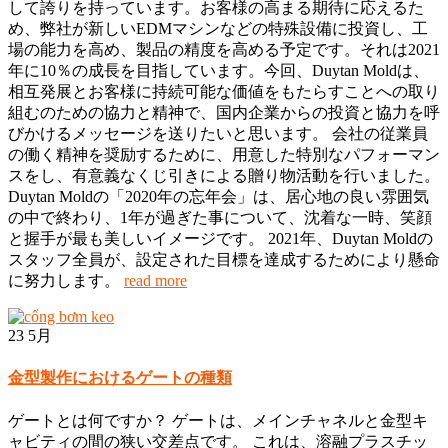
して誇りを持っています。お客様の高まる期待に応えるた
め、弊社が新しいEDMマシンなどの特殊設備に投資し、工
場の能力を高め、製品の精度を高める予定です。それは2021
年に10％の成長を目指しています。今回、Duytan Moldは、
相互発展とお客様に持続可能な価値をもたらすことへの取り
組むのための協力と精神で、国内企業からの投資と協力を呼
びかけるメッセージを送りたいと思います。 会社の従業員
の働く精神を奨励するために、用意した特別なパフォーマン
スをし、有意義なくじ引きによる贈り物活動を行いました。
Duytan Moldの「2020年の忘年会」は、居心地の良い雰囲気
の中で終わり、1年が過ぎた事について、沈着な一時、笑顔
と握手が最も美しいイメージです。 2021年、Duytan Moldの
スタッフ全員が、設定された目標を達成するためにより懸命
に努力します。
read more
23
5月
金型製作におけるゲートの種類
ゲートとは何ですか？ ゲートは、メインチャネルと金型キ
ャビティの間の狭い交差点です。 これは、溶融プラスチッ