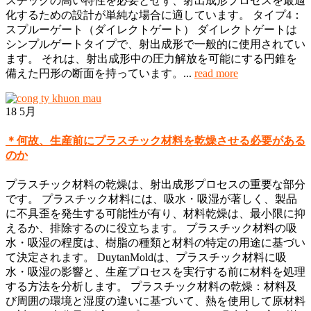
スチックの高い特性を必要とせず、射出成形プロセスを最適
化するための設計が単純な場合に適しています。 タイプ4：
スプルーゲート（ダイレクトゲート） ダイレクトゲートは
シンプルゲートタイプで、射出成形で一般的に使用されてい
ます。 それは、射出成形中の圧力解放を可能にする円錐を
備えた円形の断面を持っています。...
read more
18
5月
＊何故、生産前にプラスチック材料を乾燥させる必要がある
のか
プラスチック材料の乾燥は、射出成形プロセスの重要な部分
です。 プラスチック材料には、吸水・吸湿が著しく、製品
に不具歪を発生する可能性が有り、材料乾燥は、最小限に抑
えるか、排除するのに役立ちます。 プラスチック材料の吸
水・吸湿の程度は、樹脂の種類と材料の特定の用途に基づい
て決定されます。 DuytanMoldは、プラスチック材料に吸
水・吸湿の影響と、生産プロセスを実行する前に材料を処理
する方法を分析します。 プラスチック材料の乾燥：材料及
び周囲の環境と湿度の違いに基づいて、熱を使用して原材料