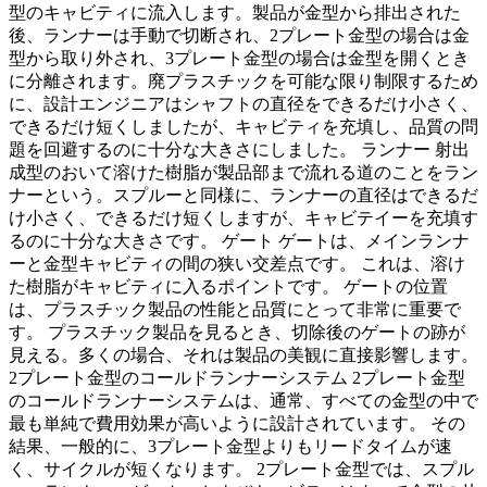
型のキャビティに流入します。製品が金型から排出された
後、ランナーは手動で切断され、2プレート金型の場合は金
型から取り外され、3プレート金型の場合は金型を開くとき
に分離されます。廃プラスチックを可能な限り制限するため
に、設計エンジニアはシャフトの直径をできるだけ小さく、
できるだけ短くしましたが、キャビティを充填し、品質の問
題を回避するのに十分な大きさにしました。 ランナー 射出
成型のおいて溶けた樹脂が製品部まで流れる道のことをラン
ナーという。スプルーと同様に、ランナーの直径はできるだ
け小さく、できるだけ短くしますが、キャビテイーを充填す
るのに十分な大きさです。 ゲート ゲートは、メインランナ
ーと金型キャビティの間の狭い交差点です。 これは、溶け
た樹脂がキャビティに入るポイントです。 ゲートの位置
は、プラスチック製品の性能と品質にとって非常に重要で
す。 プラスチック製品を見るとき、切除後のゲートの跡が
見える。多くの場合、それは製品の美観に直接影響します。
2プレート金型のコールドランナーシステム 2プレート金型
のコールドランナーシステムは、通常、すべての金型の中で
最も単純で費用効果が高いように設計されています。 その
結果、一般的に、3プレート金型よりもリードタイムが速
く、サイクルが短くなります。 2プレート金型では、スプル