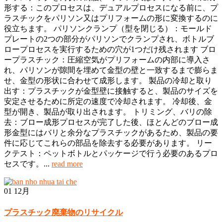
形する：このプロセスは、デュアルプロセスになる前に、プ
ラスチックをパリソン又はプリフォームの形に変換するのに
役立ちます。 パリソンクランプ（型を閉じる）：モールド
プレートの2つの部分がパリソンでクランプされ、ボトルブ
ロープロセスを実行するための穴が1つだけ残されます ブロ
ープラスチック：圧縮空気がプリフォームの内部に導入さ
れ、パリソンが隙間を埋めて金型の壁と一致するまで膨らま
せ、金型の形状に合わせて成形します。 製品の冷却と取り
出す：プラスチックが金型壁に接触すると、製品のサイズを
安定させるために所定の速度で冷却されます。 冷却後、金
型が開き、製品が取り出されます。 トリミング、バリの除
去：ブロー成形プロセスが完了した後、ほとんどのブロー成
形金型にはバリと余分なプラスチックがあるため、製品の要
件に応じてこれらの部品を除去する必要があります。 リー
クテスト：ペットボトルとパッケージで行う必要のあるプロ
セスです。...
read more
01
12月
プラスチック廃棄物のリサイクル