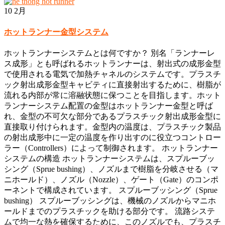
10
2月
ホットランナー金型システム
ホットランナーシステムとは何ですか？ 別名「ランナーレ
ス成形」とも呼ばれるホットランナーは、射出式の成形金型
で使用される電気で加熱チャネルのシステムです。プラスチ
ック射出成形金型キャビティに直接射出するために、樹脂が
流れる内部が常に溶融状態に保つことを目指します。ホット
ランナーシステム配置の金型はホットランナー金型と呼ば
れ、金型の不可欠な部分であるプラスチック射出成形金型に
直接取り付けられます。金型内の温度は、プラスチック製品
の射出成形中に一定の温度を作り出すのに役立つコントロー
ラー（Controllers）によって制御されます。 ホットランナー
システムの構造 ホットランナーシステムは、スプルーブッ
シング（Sprue bushing）、ノズルまで樹脂を分岐させる（マ
ニホールド）、ノズル（Nozzle）、ゲート（Gate）のコンポ
ーネントで構成されています。 スプルーブッシング（Sprue
bushing） スプルーブッシングは、機械のノズルからマニホ
ールドまでのプラスチックを助ける部分です。 流路システ
ムで均一な熱を確保するために、このノズルでも、プラスチ