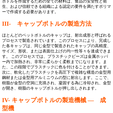
ボトルを作成するための全ての材料は、食品の安全性と衛
生、および信頼できる組織による認定の要件を満たすポリマ
ーで作成する必要があります。
III-
キャップボトルの製造方法
ほとんどのペットボトルのキャップは、射出成形と呼ばれる
プロセスで製造されています。このプロセスにより、完成し
た各キャップは、同じ金型で製造されたキャップの高精度、
サイズ、形状、または表面仕上げの均一性等々を達成できま
す。 このプロセスでは、プラスチックビーズは金属ホッパ
ー内で加熱され、非常に柔らかく柔軟までになります。ま
た、この段階でプラスチックに色を付けることができます。
次に、軟化したプラスチックを高圧下で複雑な構造の金型用
鋼材または金型用アルミニウムの型に射出します。ここで、
樹脂が金型の空洞に充填され、凝固する為に冷却され、金型
が開き、樹脂のキャップボトルが押し出しされます。
IV-
キャップボトルの製造機械 ― 成
型機