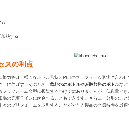
する
再加熱する。
。
セスの利点
却能力等は、様々なボトル形状とPETのプリフォーム形状に合わ
均一に伸ばす。そのため、
飲料水
の
ボトルや
炭酸
飲料
の
ボトル
など
もプリフォーム金型に投資するわけではありませんが、低数量とき
工場の充填ラインに統合することもできます。さらに、分離のこと
別々のプリフォームを取引することができる製品の季節特性を最適