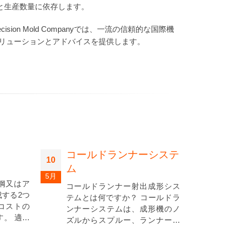
と生産数量に依存します。
on Mold Companyでは、一流の信頼的な国際機
ソリューションとアドバイスを提供します。
コールドランナーシステ
10
ホ
ム
10
5月
テ
鋼又はア
コールドランナー射出成形シス
2月
する2つ
テムとは何ですか？ コールドラ
ホ
コストの
ンナーシステムは、成形機のノ
で
す。 適切
ズルからスプルー、ランナー、
形
、製品の