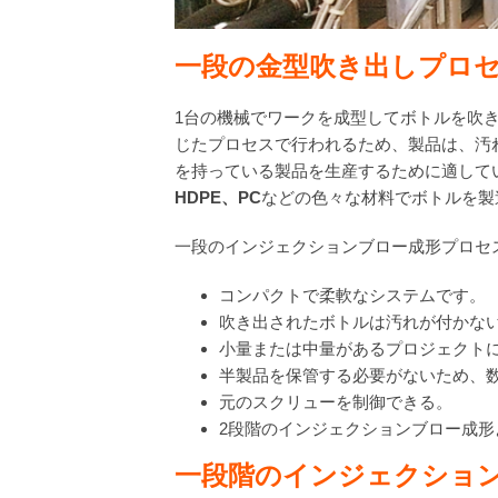
一段の金型吹き出しプロ
1台の機械でワークを成型してボトルを吹
じたプロセスで行われるため、製品は、汚
を持っている製品を生産するために適して
HDPE
、
PC
などの色々な材料でボトルを製
一段のインジェクションブロー成形プロセ
コンパクトで柔軟なシステムです。
吹き出されたボトルは汚れが付かな
小量または中量があるプロジェクト
半製品を保管する必要がないため、
元のスクリューを制御できる。
2段階のインジェクションブロー成
一
段階の
インジェクショ