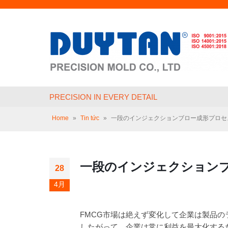
PRECISION IN EVERY DETAIL
Home
»
Tin tức
»
一段のインジェクションブロー成形プロセ
一段のインジェクション
28
4月
FMCG市場は絶えず変化して企業は製品
したがって、企業は常に利益を最大化する