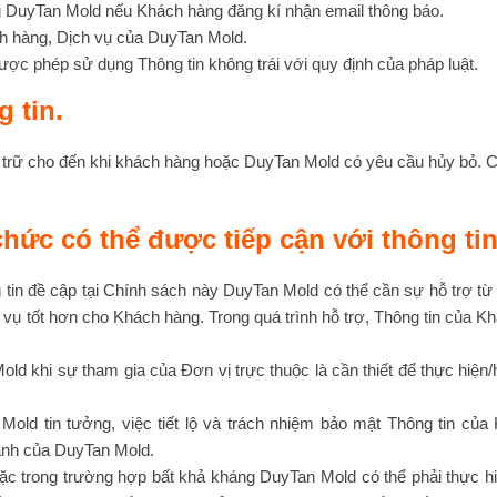
g DuyTan Mold nếu Khách hàng đăng kí nhận email thông báo.
ch hàng, Dịch vụ của DuyTan Mold.
c phép sử dụng Thông tin không trái với quy định của pháp luật.
g tin.
trữ cho đến khi khách hàng hoặc DuyTan Mold có yêu cầu hủy bỏ. Cò
ức có thể được tiếp cận với thông tin
in đề cập tại Chính sách này DuyTan Mold có thể cần sự hỗ trợ từ bê
ụ tốt hơn cho Khách hàng. Trong quá trình hỗ trợ, Thông tin của Kh
ld khi sự tham gia của Đơn vị trực thuộc là cần thiết để thực hiện/h
old tin tưởng, việc tiết lộ và trách nhiệm bảo mật Thông tin củ
anh của DuyTan Mold.
oặc trong trường hợp bất khả kháng DuyTan Mold có thể phải thực hi