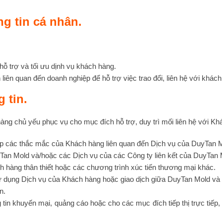
ng tin cá nhân.
ỗ trợ và tối ưu dịnh vụ khách hàng.
 liên quan đến doanh nghiệp để hỗ trợ việc trao đổi, liên hệ với khác
 tin.
àng chủ yếu phục vụ cho mục đích hỗ trợ, duy trì mối liên hệ với K
 đáp các thắc mắc của Khách hàng liên quan đến Dịch vụ của DuyTan 
an Mold và/hoặc các Dịch vụ của các Công ty liên kết của DuyTan Mo
ch hàng thân thiết hoặc các chương trình xúc tiến thương mại khác.
sử dụng Dịch vụ của Khách hàng hoặc giao dịch giữa DuyTan Mold và
n.
in khuyến mại, quảng cáo hoặc cho các mục đích tiếp thị trực tiếp,