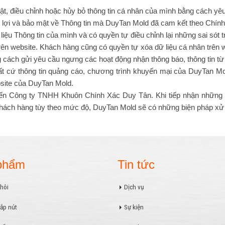
ật, điều chỉnh hoặc hủy bỏ thông tin cá nhân của mình bằng cách yê
ợi và bảo mật về Thông tin mà DuyTan Mold đã cam kết theo Chính
iệu Thông tin của mình và có quyền tự điều chỉnh lại những sai sót 
 trên website. Khách hàng cũng có quyền tự xóa dữ liệu cá nhân tr
ng cách gửi yêu cầu ngưng các hoạt động nhận thông báo, thông tin từ
cứ thông tin quảng cáo, chương trình khuyến mại của DuyTan Mold
site của DuyTan Mold.
đến Công ty TNHH Khuôn Chính Xác Duy Tân. Khi tiếp nhận những ph
ách hàng tùy theo mức độ, DuyTan Mold sẽ có những biện pháp xử lý
phẩm
Tin tức
hôi
Dịch vụ
ắp nút
Sự kiện