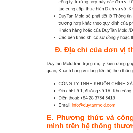
công ty, trường hợp này các đơn vị k
tục cung cấp, thực hiện Dịch vụ với K
DuyTan Mold sẽ phải tiết lộ Thông 
trường hợp khác theo quy định của phá
Khách hàng hoặc của DuyTan Mold /Đơ
Các bên khác khi có sự đồng ý hoặc 
Đ. Địa chỉ của đơn vị th
DuyTan Mold trân trọng mọi ý kiến đóng gó
quan, Khách hàng vui lòng liên hệ theo thông
CÔNG TY TNHH KHUÔN CHÍNH XÁ
Địa chỉ: Lô 1, đường số 1A, Khu côn
Điện thoại: +84 28 3754 5418
Email:
info@duytanmold.com
E. Phương thức và công
mình trên hệ thống thươn