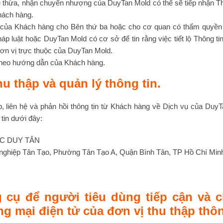
ế thừa, nhận chuyển nhượng của DuyTan Mold có thể sẽ tiếp nhận Th
hách hàng.
tin của Khách hàng cho Bên thứ ba hoặc cho cơ quan có thẩm quyề
p luật hoặc DuyTan Mold có cơ sở để tin rằng việc tiết lộ Thông ti
n vị trực thuộc của DuyTan Mold.
theo hướng dẫn của Khách hàng.
u thập và quản lý thông tin.
p, liên hệ và phản hồi thông tin từ Khách hàng về Dịch vụ của Duy
 tin dưới đây:
C DUY TÂN
g nghiệp Tân Tạo, Phường Tân Tạo A, Quận Bình Tân, TP Hồ Chí Min
 cụ để người tiêu dùng tiếp cận và c
g mại điện tử của đơn vị thu thập thôn