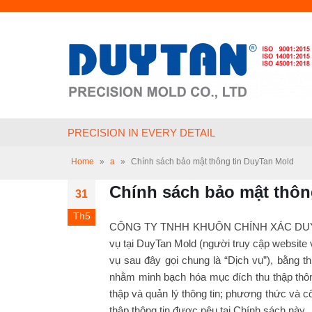
PRECISION IN EVERY DETAIL
Home
»
a
»
Chính sách bảo mật thông tin DuyTan Mold
Chính sách bảo mật thôn
31
Th5
CÔNG TY TNHH KHUÔN CHÍNH XÁC DUY TÂN (D
vụ tại DuyTan Mold (người truy cập website
vụ sau đây gọi chung là “Dịch vụ”), bằng 
nhằm minh bạch hóa mục đích thu thập thông
thập và quản lý thông tin; phương thức và c
thập thông tin được nêu tại Chính sách này.