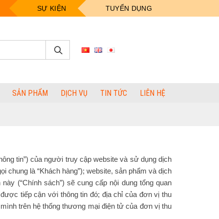
SỰ KIỆN
TUYỂN DỤNG
SẢN PHẨM
DỊCH VỤ
TIN TỨC
LIÊN HỆ
tin”) của người truy cập website và sử dụng dịch
i chung là “Khách hàng”); website, sản phẩm và dịch
n này (“Chính sách”) sẽ cung cấp nội dung tổng quan
ợc tiếp cận với thông tin đó; địa chỉ của đơn vị thu
 mình trên hệ thống thương mại điện tử của đơn vị thu