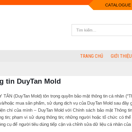
CATALOGUE
TRANG CHỦ
GIỚI THIỆU
g tin DuyTan Mold
uyTan Mold) tôn trọng quyền bảo mật thông tin cá nhân (“Thông 
 và/hoặc mua sản phẩm, sử dụng dịch vụ của DuyTan Mold sau đây gọ
thiện chí của mình – DuyTan Mold với Chính sách bảo mật Thông ti
 tin; phạm vi sử dụng thông tin; những người hoặc tổ chức có thể đư
ông cụ để người tiêu dùng tiếp cận và chỉnh sửa dữ liệu cá nhân của